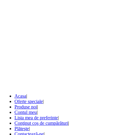
Acasa
|
Oferte speciale
|
Produse noi
|
Contul meu
|
Lista mea de preferinte
|
Conţinut coş de cumpărături
|
Plăteşte
|
Contactează-ne
|