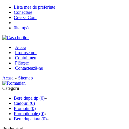
Lista mea de preferinte
Conectare
Creaza Cont
0
item(s)
Acasa
Produse noi
Contul meu
Plăteşte
Contactează-ne
Acasa
»
Sitemap
Categorii
Bere dupa tip (0)
»
Cadouri (0)
Promotii (0)
Promotionale (0)
»
Bere dupa tara (0)
»
Producatori