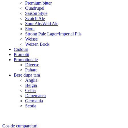
Premium bitter
Quadrupel
Saison Style
Scotch Ale
Sour Ale/Wild Ale
Stout
Strong Pale Lager/Imperial Pils
Weisse
Weizen Bock
Cadouri
Promotii
Promotionale
Diverse
Pahare
Bere dupa tara
Anglia
Belgia
Cehia
Danemarca
Germania
Scotia
Cos de cumparaturi