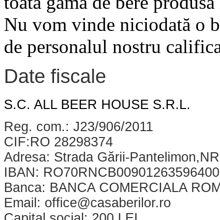
toată gama de bere produsă 
Nu vom vinde niciodată o ber
de personalul nostru califica
Date fiscale
S.C. ALL BEER HOUSE S.R.L.
Reg. com.: J23/906/2011
CIF:RO 28298374
Adresa: Strada Gării-Pantelimon,NR
IBAN: RO70RNCB00901263596400
Banca: BANCA COMERCIALA RO
Email: office@casaberilor.ro
Capital social: 200 LEI