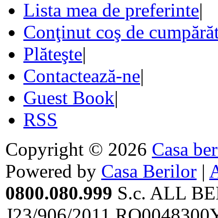
Lista mea de preferinte
|
Conţinut coş de cumpărăt
Plăteşte
|
Contactează-ne
|
Guest Book
|
RSS
Copyright © 2026
Casa ber
Powered by
Casa Berilor
|
0800.080.999
S.c. ALL BE
J23/906/2011,RO0048300