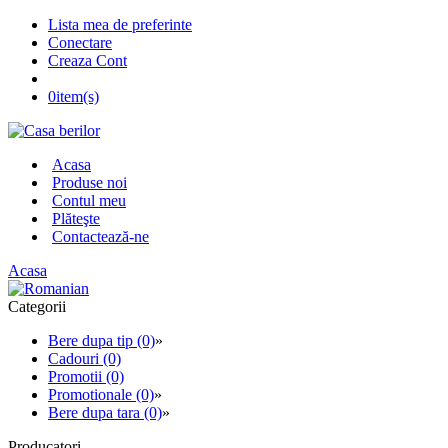
Lista mea de preferinte
Conectare
Creaza Cont
0
item(s)
Acasa
Produse noi
Contul meu
Plăteşte
Contactează-ne
Acasa
Categorii
Bere dupa tip (0)
»
Cadouri (0)
Promotii (0)
Promotionale (0)
»
Bere dupa tara (0)
»
Producatori