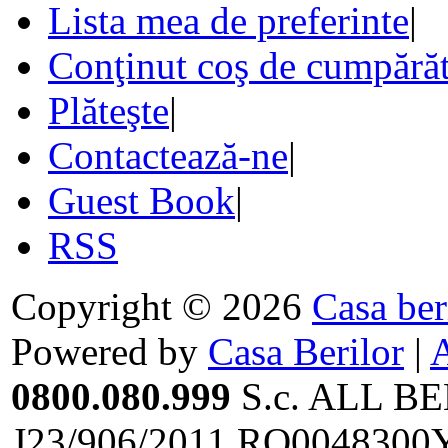
Lista mea de preferinte
|
Conţinut coş de cumpărăt
Plăteşte
|
Contactează-ne
|
Guest Book
|
RSS
Copyright © 2026
Casa ber
Powered by
Casa Berilor
|
0800.080.999
S.c. ALL BE
J23/906/2011,RO0048300