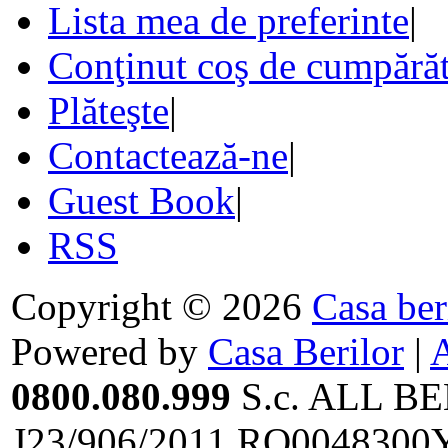
Lista mea de preferinte
|
Conţinut coş de cumpărăt
Plăteşte
|
Contactează-ne
|
Guest Book
|
RSS
Copyright © 2026
Casa ber
Powered by
Casa Berilor
|
0800.080.999
S.c. ALL BE
J23/906/2011,RO0048300