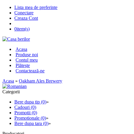
Lista mea de preferinte
Conectare
Creaza Cont
0
item(s)
Acasa
Produse noi
Contul meu
Plăteşte
Contactează-ne
Acasa
»
Oakham Ales Brewery
Categorii
Bere dupa tip (0)
»
Cadouri (0)
Promotii (0)
Promotionale (0)
»
Bere dupa tara (0)
»
Producatori