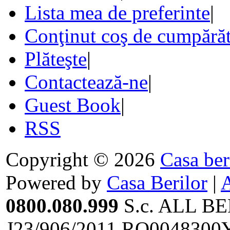
Lista mea de preferinte
|
Conţinut coş de cumpărăt
Plăteşte
|
Contactează-ne
|
Guest Book
|
RSS
Copyright © 2026
Casa ber
Powered by
Casa Berilor
|
0800.080.999
S.c. ALL BE
J23/906/2011,RO0048300