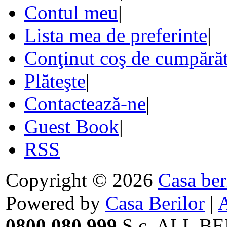
Contul meu
|
Lista mea de preferinte
|
Conţinut coş de cumpărăt
Plăteşte
|
Contactează-ne
|
Guest Book
|
RSS
Copyright © 2026
Casa ber
Powered by
Casa Berilor
|
0800.080.999
S.c. ALL BE