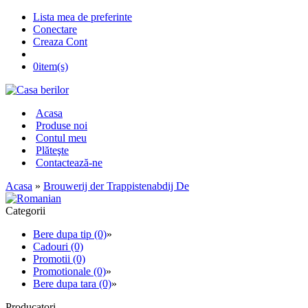
Lista mea de preferinte
Conectare
Creaza Cont
0
item(s)
Acasa
Produse noi
Contul meu
Plăteşte
Contactează-ne
Acasa
»
Brouwerij der Trappistenabdij De
Categorii
Bere dupa tip (0)
»
Cadouri (0)
Promotii (0)
Promotionale (0)
»
Bere dupa tara (0)
»
Producatori