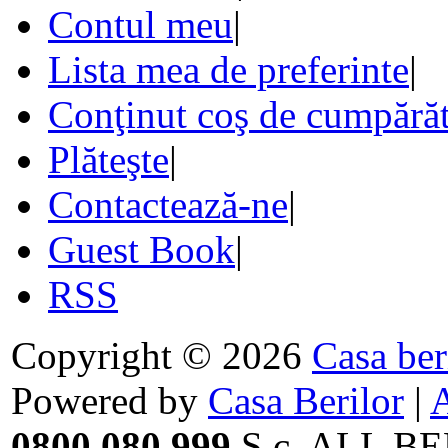
Contul meu
|
Lista mea de preferinte
|
Conţinut coş de cumpărăt
Plăteşte
|
Contactează-ne
|
Guest Book
|
RSS
Copyright © 2026
Casa ber
Powered by
Casa Berilor
|
0800.080.999
S.c. ALL BE