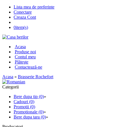
Lista mea de preferinte
Conectare
Creaza Cont
0
item(s)
Acasa
Produse noi
Contul meu
Plăteşte
Contactează-ne
Acasa
»
Brasserie Rochefort
Categorii
Bere dupa tip (0)
»
Cadouri (0)
Promotii (0)
Promotionale (0)
»
Bere dupa tara (0)
»
Producatori