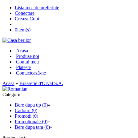
Lista mea de preferinte
Conectare
Creaza Cont
0
item(s)
Acasa
Produse noi
Contul meu
Plăteşte
Contactează-ne
Acasa
»
Brasserie d'Orval S.A.
Categorii
Bere dupa tip (0)
»
Cadouri (0)
Promotii (0)
Promotionale (0)
»
Bere dupa tara (0)
»
Producatori